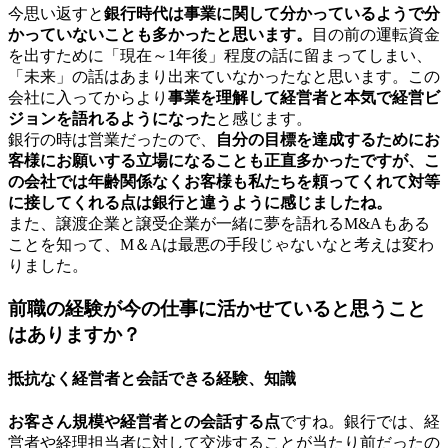
今思い返すと
銀行時代は事業に関して分かっているようで分
かっていないことも多かったと思います。
目の前の運転資金
を出すために「現在～1年後」程度の話に留まってしまい、
「未来」の話はあまり出来ていなかったなと思います。この
会社に入ってからより
事業を理解して経営者と本気で経営ビ
ジョンを語れるようになった
と感じます。
銀行の時は営業だったので、
自分の目標を達成するためにお
客様にお願いする立場になることも正直多かったですが、こ
の会社では年齢関係なくお客様も私たちを頼ってくれて対等
に接してくれる点は銀行と違うように感じましたね。
また、譲渡企業と譲受企業が一緒に夢を語れるM&Aもある
ことを知って、M＆Aは最悪の手段じゃないなと考えは変わ
りました。
前職の経験が今の仕事に活かせていると思うこと
はありますか？
抵抗なく経営者と会話できる経験、知識
お客さん規模や経営者との会話する点
ですね。銀行では、経
営者や経理担当者に対して交渉することが当たり前だったの