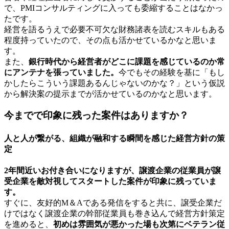
で、PMIコンサルティングに入っても委縮することはなかっ
たです。
経営を語るうえで必要不可欠な財務諸表を読むスキルもある
程度持っていたので、その点も活かせているかなと思いま
す。
また、
銀行時代から経営者がどこに課題を感じているのか常
にアンテナを張っていました。
今でもその経験を基に「もし
かしたらこういう課題あるんじゃないのかな？」という仮説
から解決案の提示までが活かせているのかなと思います。
今までで印象に残った案件はありますか？
人と人が繋がる、組織が融和する瞬間を感じた経営方針の策
定
2年間近いお付き合いになりますが、譲渡企業の従業員が譲
受企業を敵対視してスタートした案件が印象に残っていま
す。
すぐに、友好的M＆Aである発信をすると共に、譲受企業だ
けではなく譲渡企業の幹部従業員も巻き込んで経営方針策定
を進めると、
初めは雰囲気が悪かった場も次第にベテラン従