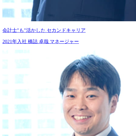
会計士"も"活かした
セカンドキャリア
2021年入社
橋詰 卓哉
マネージャー