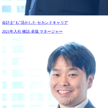
会計士"も"活かした
セカンドキャリア
2021年入社
橋詰 卓哉
マネージャー