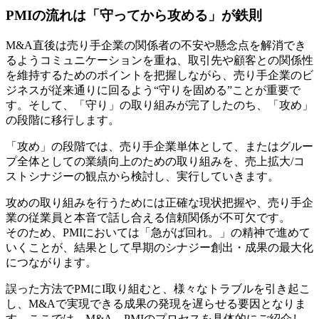
PMIの流れは「守ってから攻める」が鉄則
M&A直後は売り手企業の関係者の不安や懸念点を解消でき
るようコミュニケーションを重ね、取引先や顧客との関係性
を維持するためのポイントを把握しながら、売り手企業のビ
ジネスが従来通りに回るよう“守りを固める”ことが重要で
す。そして、「守り」の取り組みが完了したのち、「攻め」
の段階に移行します。
「攻め」の段階では、売り手企業単体として、またはグルー
プ全体としての業績向上のための取り組みを、売上拡大/コ
ストシナジーの観点から検討し、実行していきます。
攻めの取り組みを行うためには正確な現状把握や、売り手企
業の従業員と本音で話し合える信頼関係が不可欠です。
そのため、PMIにおいては「急がば回れ。」の精神で進めて
いくことが、結果として早期のシナジー創出・成果の最大化
につながります。
誤った方法でPMにI取り組むと、様々なトラブルを引き起こ
し、M&Aで実現できる成果の発現を遅らせる要因となりま
す。ここでは、M&A、PMIのプロセスを具体的にご紹介し