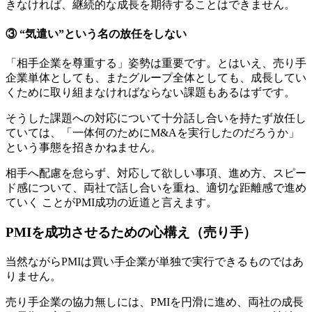
きなければ、継続的な成長を期待することはできません。
③ “気遣い”という名の放任をしない
「相手企業を尊重する」姿勢は重要です。とはいえ、売り手
企業単体としても、またグループ全体としても、成長してい
くために取り組まなければならない課題もあるはずです。
そうした課題への対応について十分話し合いを持たず放任し
ていては、「一体何のためにM&Aを実行したのだろうか」
という事態を招きかねません。
相手へ配慮を怠らず、対応して欲しい事項、進め方、スピー
ド感について、両社で話し合いを重ね、適切な距離感で進め
ていく ことがPMI成功の近道と言えます。
PMIを成功させるための心構え（売り手）
当然ながらPMIは買い手企業が単独で実行できるものではあ
りません。
売り手企業の協力無しには、PMIを円滑に進め、両社の成長