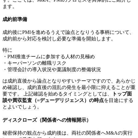
ます。
成約前準備
成約後にPMIを進めるうえで論点となりうる事柄について、
成約前から対応を検討し必要な準備を開始します。
特に
・PMI推進チームに参加する人材の見極め
・キーパーソンの離職リスク
・管理会計の導入状況や稟議制度の整備状況
は成約直後から論点となりやすいテーマですので、あらかじ
め確認し、成約直後の混乱の発生を最小限に抑えることが重
要です。 上記確認を始めるタイミングとしては、
トップ面
談や買収監査（=デューデリジェンス）の時点
を目途にする
とよいでしょう。
ディスクローズ（関係者への情報開示）
秘密保持の観点から成約後は、両社の関係者へM&Aの実行