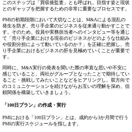
このステップは「買収後監査」とも呼ばれ、目指す姿と現状
とのギャップを把握するための非常に重要なプロセスです。
PMIの初期段階において大切なことは、M&Aによる混乱の
発生を防ぎ、売り手企業のビジネスを従来通り動かすことで
す。そのため、役員や実務担当者へのインタビュー等を通じ
て「売り手企業における現在のビジネスがどのような仕組み
や役割分担によって動いているのか？」を正確に把握し、売
り手企業におけるビジネスの肝を見極めていくことが重要で
す。
同時に、M&A実行の発表を聞いた際の率直な思いや不安に
感じていること、両社がグループとなったことで期待してい
ること・挑戦してみたいことなどをヒアリングし、双方向で
のコミュニケーションを続けながらお互いの理解を深め、信
頼関係を構築していきましょう。
「100日プラン」の作成・実行
PMIにおける「100日プラン」とは、成約から3か月間で行う
PMIの実行スケジュールを指します。