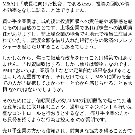
M&Aは「成長に向けた投資」であるため、投資の回収や資
本効率をなしに語ることはできません。
買い手企業側は、成約後に投資回収への責任感や緊張感を感
じるのは当然のことです。上場企業であれば株主への説明責
任がありますし、非上場企業の場合でも地元で相当に注目さ
れていたり、譲渡金額を借り入れた銀行からの返済のプレッ
シャーを感じたりすることもあるでしょう。
しかしながら、焦って拙速な改革を行うことは得策ではあり
ません。「投資回収はする、しかし焦りは禁物」なのです。
PMIにおいては、業績向上などの定量的な成果をあげること
はもちろん重要ですが、それだけでなく 、M&Aに関わる全
ての人が「提携してよかった」と心から感じられることも大
切 なのではないでしょうか。
そのためには、信頼関係が浅いPMIの初期段階で焦って拙速
な変革活動に取り組むことや、過剰なマネジメントを行い完
璧なコントロールを行おうとするなど、 売り手企業の方か
ら反発を招くような行為は控える のが賢明です。
売り手企業の方から信頼され、前向きな協力を得ることがで