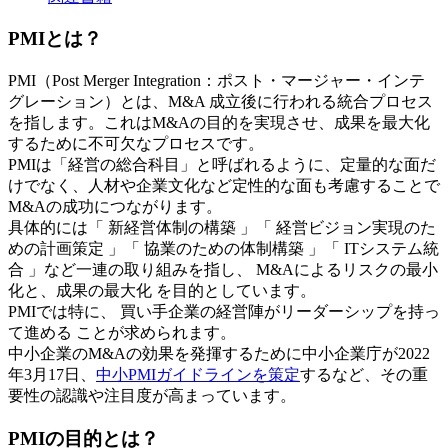
PMIとは？
PMI（Post Merger Integration：ポスト・マージャー・インテ
グレーション）とは、M&A 成立後に行われる統合プロセス
を指します。これはM&Aの目的を実現させ、成果を最大化
するために不可欠なプロセスです。
PMIは「経営の総合科目」と呼ばれるように、定量的な面だ
けでなく、人材や企業文化など定性的な面も考慮することで
M&Aの成功につながります。
具体的には「 新経営体制の構築 」「 経営ビジョン実現のた
めの計画策定 」「 協業のための体制構築 」「 ITシステム統
合 」など一連の取り組みを指し、 M&Aによるリスクの最小
化と、成果の最大化 を目的としています。
PMIでは特に、 買い手企業の経営陣がリーダーシップを持っ
て進める ことが求められます。
中小企業のM&Aの効果を発揮するために中小企業庁が2022
年3月17日、
中小PMIガイドラインを策定
するなど、その重
要性の認識や注目度が高まっています。
PMIの目的とは？