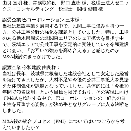
由良 宣明 様、常務取締役 野口 直樹 様、税理士法人ゼニッ
クス・コンサルティング 税理士 関根 俊輔 様
譲受企業 巴コーポレーション 三木様：
当社は建設事業を展開する中で、民間工事に強みを持つ一
方、公共工事分野の強化を課題としていました。特に、工場
のある栃木県周辺の北関東エリアのシェア拡大を目指す中
で、茨城エリアで公共工事を安定的に受注している令和建設
と出会い、「お互いの強みを高め合える」と感じたのが
M&A検討のきっかけでした。
譲渡企業 令和建設 由良様：
当社は長年、茨城県に根差した建設会社として安定した経営
を続けてきましたが、人材不足や今後の公共工事拡大を見据
えた体制強化が課題となっていました。具体的には「今後10
年間で70名採用」という目標を掲げており、その実現に向け
てM&Aを検討する中で、巴コーポレーションの「経営の自
主性を尊重する姿勢」が決め手となりグループに入る決断を
しました。
M&A後の統合プロセス（PMI）についてはいつごろから考
えていましたか？