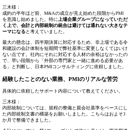
三木様：
成約の半年ほど前、M&Aの成立が見え始めた段階からPMI
を意識し始めました。特に
上場企業グループになっていただ
く上で、会計と内部統制の統合は避けては通れない大きなテ
ーマになる
と考えていました。
最大の懸念は、四半期決算に対応するため、非上場である令
和建設の会計体制を短期間で弊社基準に変更しなくてはいけ
ない点です。社内にそれに対応する人材の余裕はなかったの
で、早い段階から「外部の専門家と一緒に進める必要があ
る」と判断し、日本PMIコンサルティングに依頼しました。
経験したことのない業務、PMIのリアルな苦労
具体的に依頼したサポート内容について教えてください。
三木様：
内部統制については、規程の整備と親会社基準をベースにし
た内部統制文書の構築をお願いしました。こちらはおよそ3
か月で整備できました。