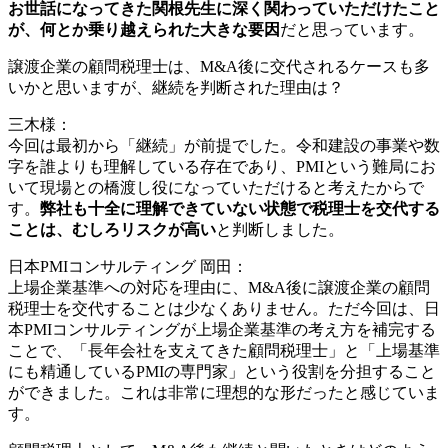
お世話になってきた関根先生に深く関わっていただけたこと
が、何とか乗り越えられた大きな要因
だと思っています。
譲渡企業の顧問税理士は、M&A後に交代されるケースも多
いかと思いますが、継続を判断された理由は？
三木様：
今回は最初から「継続」が前提でした。令和建設の事業や数
字を誰よりも理解している存在であり、PMIという難局にお
いて現場との橋渡し役になっていただけると考えたからで
す。
弊社も十全に理解できていない状態で税理士を交代する
ことは、むしろリスクが高い
と判断しました。
日本PMIコンサルティング 岡田：
上場企業基準への対応を理由に、M&A後に譲渡企業の顧問
税理士を交代することは少なくありません。ただ今回は、日
本PMIコンサルティングが上場企業基準の考え方を補完する
ことで、「長年会社を支えてきた顧問税理士」と「上場基準
にも精通しているPMIの専門家」という役割を分担すること
ができました。これは非常に理想的な形だったと感じていま
す。