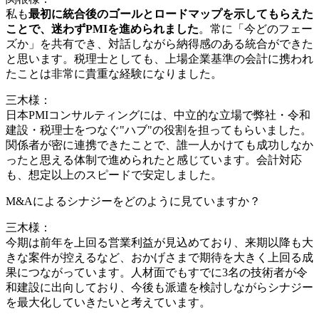
私も
最初に統合後のゴールとロードマップを示してもらえた
ことで、迷わずPMIを進められました
。常に「今どのフェー
ズか」を共有でき、対話しながら納得感のある統合ができた
と思います。税理士としても、上場企業基準の会計に携われ
たことは非常に貴重な経験になりました。
三木様：
日本PMIコンサルティングには、中立的な立場で弊社・令和
建設・税理士をつなぐ"ハブ"の役割を担ってもらいました。
関係者が密に連携できたことで、誰一人かけても成功しなか
ったと思える体制で進められたと感じています。会計対応
も、想定以上のスピードで安定しました。
M&Aによるシナジーをどのように見ていますか？
三木様：
今期は前年を上回る営業利益が見込めており、来期以降も大
きな案件が控えるなど、おかげさまで期待を大きく上回る成
果につながっています。人材面でもすでに3名の技術者が令
和建設に出向しており、今後も派遣を検討しながらシナジー
を最大化していきたいと考えています。