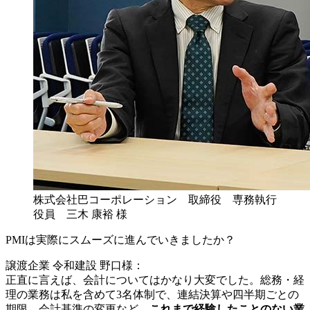
株式会社巴コーポレーション 取締役 専務執行
役員 三木 康裕 様
PMIは実際にスムーズに進んでいきましたか？
譲渡企業 令和建設 野口様：
正直に言えば、会計についてはかなり大変でした。総務・経
理の業務は私を含めて3名体制で、連結決算や四半期ごとの
期限、会計基準の変更など、
これまで経験したことのない業