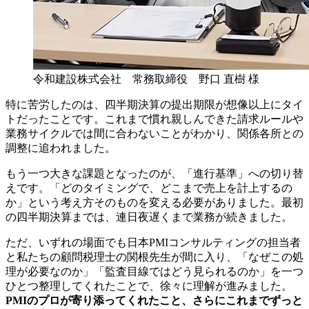
令和建設株式会社 常務取締役 野口 直樹 様
特に苦労したのは、四半期決算の提出期限が想像以上にタイ
トだったことです。これまで慣れ親しんできた請求ルールや
業務サイクルでは間に合わないことがわかり、関係各所との
調整に追われました。
もう一つ大きな課題となったのが、「進行基準」への切り替
えです。「どのタイミングで、どこまで売上を計上するの
か」という考え方そのものを変える必要がありました。最初
の四半期決算までは、連日夜遅くまで業務が続きました。
ただ、いずれの場面でも日本PMIコンサルティングの担当者
と私たちの顧問税理士の関根先生が間に入り、「なぜこの処
理が必要なのか」「監査目線ではどう見られるのか」を一つ
ひとつ整理してくれたことで、徐々に理解が進みました。
PMIのプロが寄り添ってくれたこと、さらにこれまでずっと